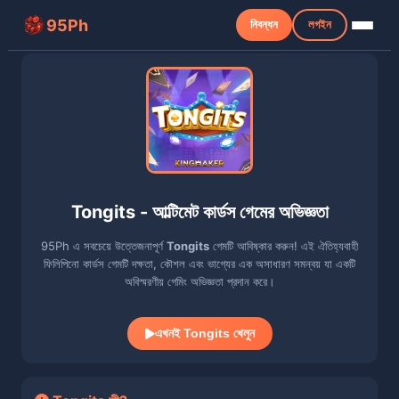
95Ph
নিবন্ধন
লগইন
Tongits - আল্টিমেট কার্ডস গেমের অভিজ্ঞতা
95Ph এ সবচেয়ে উত্তেজনাপূর্ণ
Tongits
গেমটি আবিষ্কার করুন! এই ঐতিহ্যবাহী
ফিলিপিনো কার্ডস গেমটি দক্ষতা, কৌশল এবং ভাগ্যের এক অসাধারণ সমন্বয় যা একটি
অবিস্মরণীয় গেমিং অভিজ্ঞতা প্রদান করে।
এখনই Tongits খেলুন