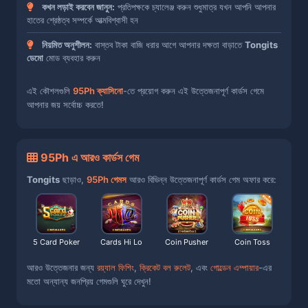
কখন লড়াই করবেন জানুন:
প্রতিপক্ষকে চ্যালেঞ্জ করুন শুধুমাত্র যখন আপনি আপনার
হাতের শ্রেষ্ঠত্ব সম্পর্কে আত্মবিশ্বাসী হন
নিয়মিত অনুশীলন:
বাস্তব টাকা বাজি ধরার আগে আপনার দক্ষতা বাড়াতে
Tongits
ডেমো
মোড ব্যবহার করুন
এই কৌশলগুলি
95Ph ক্যাসিনো
-তে প্রয়োগ করুন এই উত্তেজনাপূর্ণ কার্ডস গেমে
আপনার জয় সর্বোচ্চ করতে!
95Ph এ আরও কার্ডস গেম
Tongits
ছাড়াও,
95Ph গেমস
আরও বিভিন্ন উত্তেজনাপূর্ণ কার্ডস গেম অফার করে:
5 Card Poker
Cards Hi Lo
Coin Pusher
Coin Toss
আরও উত্তেজনার জন্য
রয়্যাল ফিশিং
,
ক্রিকেট বল রুলেট
, এবং
গোল্ডেন এম্পায়ার
-এর
মতো অন্যান্য জনপ্রিয় গেমগুলি ঘুরে দেখুন!