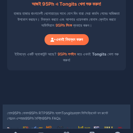
আজই 95Ph এ Tongits খেলা শুরু করুন!
হাজার হাজার বাংলাদেশী খেলোয়াড়ের সাথে যোগ দিন যারা সেরা কার্ডস গেমের অভিজ্ঞতা
উপভোগ করছেন। নিবন্ধন করতে এবং আপনার ওয়েলকাম বোনাস ক্লেইম করতে
অফিসিয়াল
95Ph লিংক
ব্যবহার করুন।
এখনই নিবন্ধন করুন
ইতিমধ্যে একটি অ্যাকাউন্ট আছে?
95Ph লগইন
করে এখনই
Tongits
খেলা শুরু
করুন!
হোম
95Ph বোনাস
95Ph RTP
95Ph অ্যাপ
Tongits
রয়্যাল ফিশিং
ক্রিকেট বল রুলেট
গোল্ডেন এম্পায়ার
95Ph বৈশিষ্ট্য
95Ph FAQs