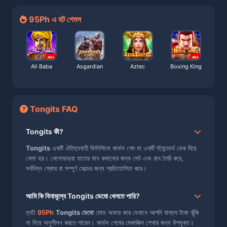
95Ph এ হট গেমস
Ali Baba
Asgardian
Aztec
Boxing King
Tongits FAQ
Tongits কী?
Tongits
একটি ঐতিহ্যবাহী ফিলিপিনো কার্ডস গেম যা একটি স্ট্যান্ডার্ড ডেক দিয়ে
খেলা হয়। খেলোয়াড়রা হাতের মান কমানোর জন্য সেট এবং রান তৈরি করে,
সর্বনিম্ন স্কোর বা সম্পূর্ণ মেল্ডের জন্য প্রতিযোগিতা করে।
আমি কি বিনামূল্যে Tongits ডেমো খেলতে পারি?
হ্যাঁ!
95Ph
Tongits ডেমো
মোড অফার করে যেখানে আপনি বাস্তব টাকা ঝুঁকি
না নিয়ে অনুশীলন করতে পারেন। কার্ডস গেমের মেকানিক্স শেখার জন্য উপযুক্ত।