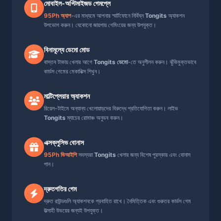
মোবাইল-অপ্টিমাইজড গেমপ্লে
95Ph অ্যাপ
-এর মাধ্যমে আপনার স্মার্টফোনে নির্বিঘ্ন
Tongits
অ্যাকশন
উপভোগ করুন। যেকোনো জায়গায় গেমিংয়ের জন্য উপযুক্ত।
বিনামূল্যে ডেমো মোড
বাস্তব টাকায় খেলার আগে
Tongits ডেমো
-তে অনুশীলন করুন। ঝুঁকিমুক্তভাবে
কার্ডস গেমের মেকানিক্স শিখুন।
মাল্টিপ্লেয়ার অ্যাকশন
রিয়েল-টাইমে অন্যান্য খেলোয়াড়দের বিরুদ্ধে প্রতিযোগিতা করুন। লাইভ
Tongits
ম্যাচের রোমাঞ্চ অনুভব করুন।
এক্সক্লুসিভ বোনাস
95Ph ভিআইপি
সদস্যরা
Tongits
খেলার জন্য বিশেষ পুরস্কার এবং বোনাস
পান।
দ্রুতগতির গেম
দ্রুত রাউন্ডগুলি অ্যাকশনকে প্রবাহিত রাখে। নৈমিত্তিক এবং গুরুতর কার্ডস গেম
উত্সাহী উভয়ের জন্যই উপযুক্ত।