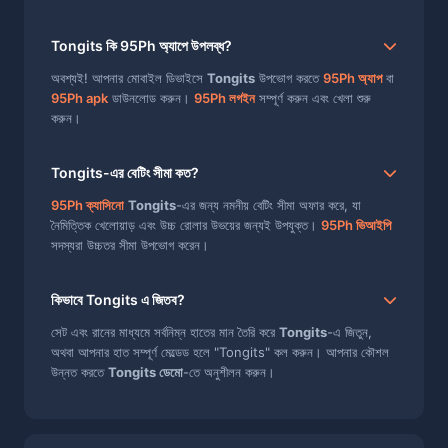
Tongits কি 95Ph অ্যাপে উপলব্ধ?
অবশ্যই! আপনার মোবাইল ডিভাইসে
Tongits
উপভোগ করতে
95Ph অ্যাপ
বা
95Ph apk
ডাউনলোড করুন।
95Ph লগইন
সম্পূর্ণ করুন এবং খেলা শুরু
করুন।
Tongits-এর বেটিং সীমা কত?
95Ph ক্যাসিনো
Tongits
-এর জন্য নমনীয় বেটিং সীমা অফার করে, যা
নৈমিত্তিক খেলোয়াড় এবং উচ্চ রোলার উভয়ের জন্যই উপযুক্ত।
95Ph ভিআইপি
সদস্যরা উচ্চতর সীমা উপভোগ করেন।
কিভাবে Tongits এ জিতব?
সেট এবং রানের মাধ্যমে সর্বনিম্ন হাতের মান তৈরি করে
Tongits
-এ জিতুন,
অথবা আপনার হাত সম্পূর্ণ মেল্ডেড হলে "Tongits" কল করুন। আপনার কৌশল
উন্নত করতে
Tongits ডেমো
-তে অনুশীলন করুন।