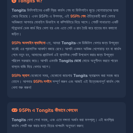
Tongits কী?
Tongits
ফিলিপাইনের একটি প্রিয় কার্ডস গেম যা ফিলিপাইন জুড়ে খেলোয়াড়দের হৃদয়
কেড়ে নিয়েছে। এখন 95Ph এ উপলব্ধ, এই
95Ph গেম
ঐতিহ্যবাহী কার্ড খেলার
অভিজ্ঞতা আপনার মোবাইল ডিভাইস বা কম্পিউটারে নিয়ে আসে। গেমটি সাধারণত একটি
স্ট্যান্ডার্ড ডেক কার্ড দিয়ে খেলা হয় এবং এতে সেট ও রান তৈরি করে হাতের মান কমানো
জড়িত।
95Ph অনলাইন ক্যাসিনো
-তে, আমরা
Tongits
-কে ডিজিটাল খেলার জন্য উপযুক্ত
করেছি এর প্রামাণিক আকর্ষণ বজায় রেখে। আপনি একজন অভিজ্ঞ খেলোয়াড় হন বা কার্ডস
গেমে নতুন হন, আমাদের প্ল্যাটফর্ম এই ক্লাসিক গেমটি উপভোগ করার জন্য উপযুক্ত
পরিবেশ সরবরাহ করে। আপনি এমনকি
Tongits ডেমো
মোডে অনুশীলন করতে পারেন
বাস্তব বাজি দিয়ে খেলার আগে।
95Ph অ্যাপ
যেকোনো সময়, যেকোনো জায়গায়
Tongits
অ্যাক্সেস করা সহজ করে
তোলে। আপনার
95Ph লগইন
সম্পূর্ণ করুন এবং আজই এই উত্তেজনাপূর্ণ কার্ডস গেম
খেলা শুরু করুন!
95Ph এ Tongits কীভাবে খেলবেন
Tongits
খেলা শেখা সহজ, এবং এতে দক্ষতা অর্জন করা ফলপ্রসূ। এই জনপ্রিয়
কার্ডস গেমটি শুরু করার জন্য নিচের ধাপগুলি অনুসরণ করুন: