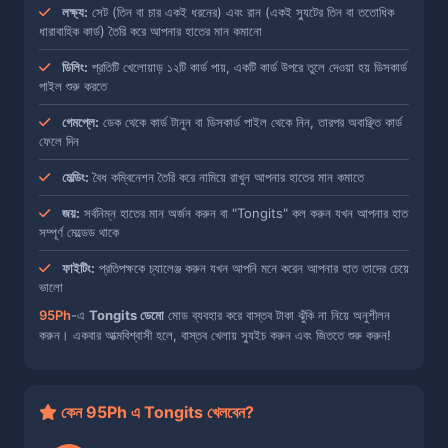
লক্ষ্য:
সেট (তিন বা চার একই ধরনের) এবং রান (একই স্যুটের তিন বা ততোধিক
ধারাবাহিক কার্ড) তৈরি করে আপনার হাতের মান কমানো
ডিলিং:
প্রতিটি খেলোয়াড় ১২টি কার্ড পায়, একটি কার্ড উপরে তুলে দেওয়া হয় ডিসকার্ড
পাইল শুরু করতে
গেমপ্লে:
ডেক থেকে কার্ড টানুন বা ডিসকার্ড পাইল থেকে নিন, তারপর অবাঞ্ছিত কার্ড
ফেলে দিন
মেল্ডিং:
বৈধ কম্বিনেশন তৈরি করে নামিয়ে রাখুন আপনার হাতের মান কমাতে
জয়:
সর্বনিম্ন হাতের মান অর্জন করুন বা "Tongits" কল করুন যখন আপনার হাত
সম্পূর্ণ মেল্ডেড থাকে
ফাইটিং:
প্রতিপক্ষকে চ্যালেঞ্জ করুন যখন আপনি মনে করেন আপনার হাত তাদের চেয়ে
ভালো
95Ph
-এ
Tongits ডেমো
মোড ব্যবহার করে বাস্তব টাকা ঝুঁকি না নিয়ে অনুশীলন
করুন। একবার আত্মবিশ্বাসী হলে, বাস্তব খেলায় স্যুইচ করুন এবং জিততে শুরু করুন!
কেন 95Ph এ Tongits খেলবেন?