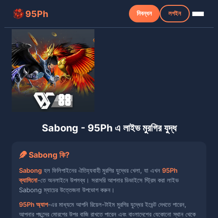
95Ph
নিবন্ধন
লগইন
Sabong - 95Ph এ লাইভ মুরগির যুদ্ধ
Sabong কি?
Sabong
হল ফিলিপাইনের ঐতিহ্যবাহী মুরগির যুদ্ধের খেলা, যা এখন
95Ph
ক্যাসিনো
-তে অনলাইনে উপলব্ধ। সরাসরি আপনার ডিভাইসে স্ট্রিম করা লাইভ
Sabong ম্যাচের উত্তেজনা উপভোগ করুন।
95Ph অ্যাপ
-এর মাধ্যমে আপনি রিয়েল-টাইম মুরগির যুদ্ধের ইভেন্ট দেখতে পারেন,
আপনার পছন্দের মোরগের উপর বাজি রাখতে পারেন এবং বাংলাদেশের যেকোনো স্থান থেকে