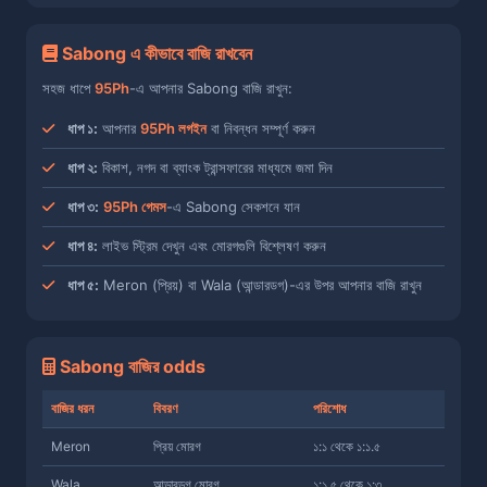
Sabong এ কীভাবে বাজি রাখবেন
সহজ ধাপে
95Ph
-এ আপনার Sabong বাজি রাখুন:
ধাপ ১:
আপনার
95Ph লগইন
বা নিবন্ধন সম্পূর্ণ করুন
ধাপ ২:
বিকাশ, নগদ বা ব্যাংক ট্রান্সফারের মাধ্যমে জমা দিন
ধাপ ৩:
95Ph গেমস
-এ Sabong সেকশনে যান
ধাপ ৪:
লাইভ স্ট্রিম দেখুন এবং মোরগগুলি বিশ্লেষণ করুন
ধাপ ৫:
Meron (প্রিয়) বা Wala (আন্ডারডগ)-এর উপর আপনার বাজি রাখুন
Sabong বাজির odds
বাজির ধরন
বিবরণ
পরিশোধ
Meron
প্রিয় মোরগ
১:১ থেকে ১:১.৫
Wala
আন্ডারডগ মোরগ
১:১.৫ থেকে ১:৩